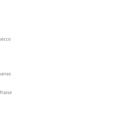
osecco
ananas
fraise