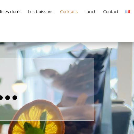
lices dorés
Les boissons
Cocktails
Lunch
Contact
s…