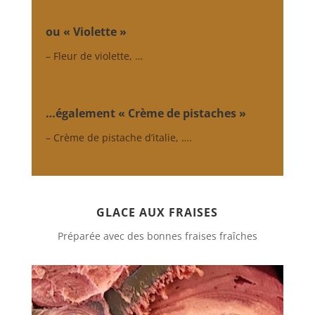
ou « Violette »
– Fleur de violette, …
…également « Crème de pistaches »
– Crème de pistache d’italie, ….
GLACE AUX FRAISES
Préparée avec des bonnes fraises fraîches