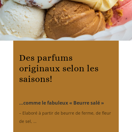
Des parfums
originaux selon les
saisons!
…comme le fabuleux « Beurre salé »
– Elaboré à partir de beurre de ferme, de fleur
de sel, …